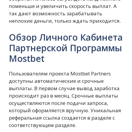
поменьше и увеличить скорость выплат. А
так дают возможность зарабатывать
неплохие деньги, только ждать приходится.
Обзор Личного Кабинета
Партнерской Программы
Mostbet
Пользователям проекта Mostbet Partners
доступны автоматические и срочные
выплаты. В первом случае вывод заработка
происходит раз в месяц. Срочные выплаты
осуществляются после подачи запроса,
который оформляется вручную. Уникальная
реферальная ссылка создается в разделе с
соответствующем разделе.