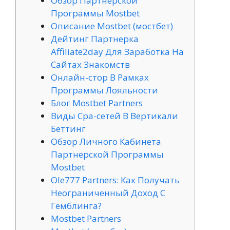
Обзор Партнерской
Программы Mostbet
Описание Mostbet (мостбет)
Дейтинг Партнерка
Affiliate2day Для Заработка На
Сайтах Знакомств
Онлайн-стор В Рамках
Программы Лояльности
Блог Mostbet Partners
Виды Cpa-сетей В Вертикали
Беттинг
Обзор Личного Кабинета
Партнерской Программы
Mostbet
Ole777 Partners: Как Получать
Неограниченный Доход С
Гемблинга?
Mostbet Partners