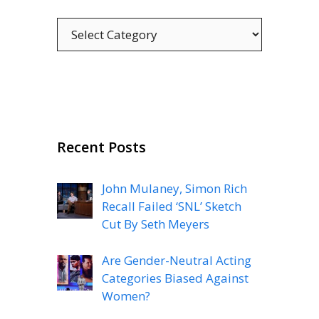
Categories
Recent Posts
John Mulaney, Simon Rich
Recall Failed ‘SNL’ Sketch
Cut By Seth Meyers
Are Gender-Neutral Acting
Categories Biased Against
Women?