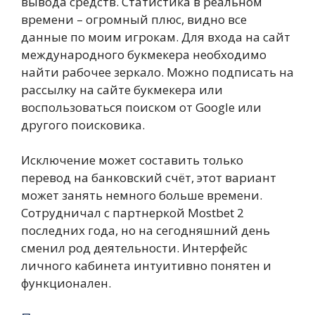
вывода средств. Статистика в реальном
времени – огромный плюс, видно все
данные по моим игрокам. Для входа на сайт
международного букмекера необходимо
найти рабочее зеркало. Можно подписать на
рассылку на сайте букмекера или
воспользоваться поиском от Google или
другого поисковика.
Исключение может составить только
перевод на банковский счёт, этот вариант
может занять немного больше времени.
Сотрудничал с партнеркой Mostbet 2
последних года, но на сегодняшний день
сменил род деятельности. Интерфейс
личного кабинета интуитивно понятен и
функционален.