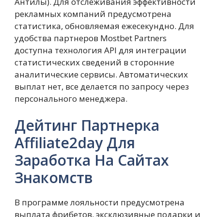
Антилы). Для отслеживания эффективности
рекламных компаний предусмотрена
статистика, обновляемая ежесекундно. Для
удобства партнеров Mostbet Partners
доступна технология API для интеграции
статистических сведений в сторонние
аналитические сервисы. Автоматических
выплат нет, все делается по запросу через
персонального менеджера.
Дейтинг Партнерка
Affiliate2day Для
Заработка На Сайтах
Знакомств
В программе лояльности предусмотрена
выплата фрибетов, эксклюзивные подарки и