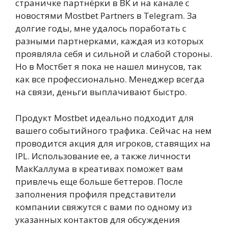
страничке партнёрки в ВК и на канале с
новостями Mostbet Partners в Telegram. За
долгие годы, мне удалось поработать с
разными партнерками, каждая из которых
проявляла себя и сильной и слабой стороны.
Но в Мостбет я пока не нашел минусов, так
как все профессионально. Менеджер всегда
на связи, деньги выплачивают быстро.
Продукт Mostbet идеально подходит для
вашего событийного трафика. Сейчас на нем
проводится акция для игроков, ставящих на
IPL. Использование ее, а также личности
МакКаллума в креативах поможет вам
привлечь еще больше беттеров. После
заполнения профиля представители
компании свяжутся с вами по одному из
указанных контактов для обсуждения