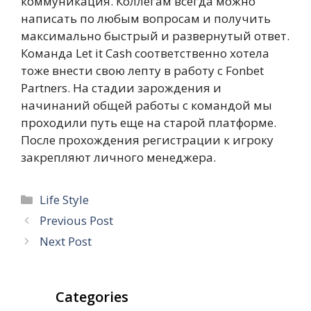
коммуникация. Коллегам всегда можно
написать по любым вопросам и получить
максимально быстрый и развернутый ответ.
Команда Let it Cash соответственно хотела
тоже внести свою лепту в работу с Fonbet
Partners. На стадии зарождения и
начинаний общей работы с командой мы
проходили путь еще на старой платформе.
После прохождения регистрации к игроку
закрепляют личного менеджера.
Categories
Life Style
Previous Post
Next Post
Categories