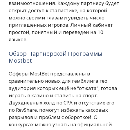
взаимоотношения. Каждому партнеру будет
открыт доступ к статистике, на которой
можно своими глазами увидеть число
приглашенных игроков. Личный кабинет
простой, понятный и переведен на 10
языков.
Обзор Партнерской Программы
Mostbet
Офферы MostBet представлены в
сравнительно новых для гемблинга гео,
аудитория которых ещё не “отжата”, готова
играть в казино и ставить на спорт.
Двухдневных холд по CPA и отсутствие его
по RevShare, помогут избежать кассовых
разрывов и проблем с обороткой. О
конкурсах можно узнать на официальной