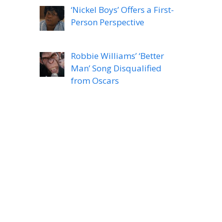
‘Nickel Boys’ Offers a First-
Person Perspective
Robbie Williams’ ‘Better
Man’ Song Disqualified
from Oscars