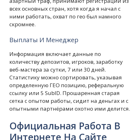
азартный траф, принимают регистрации из
всех основных стран, хотя когда я начал с
ними работать, охват по гео был намного
скромнее.
Выплаты И Менеджер
Информация включает данные по
количеству депозитов, игроков, заработку
веб-мастера за сутки, 7 или 30 дней.
Статистику можно сортировать, указывая
определенную ГЕО позицию, реферальную
ссылку или 5 SubID. Прошаренная старая
сетка с опытом работы, сидит на деньгах и с
опытными партнёрами охотно ими делится.
Официальная Работа В
Интернете На Сайте