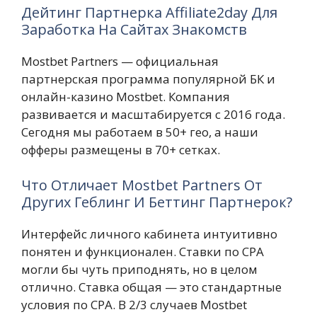
Дейтинг Партнерка Affiliate2day Для
Заработка На Сайтах Знакомств
Mostbet Partners — официальная
партнерская программа популярной БК и
онлайн-казино Mostbet. Компания
развивается и масштабируется с 2016 года.
Сегодня мы работаем в 50+ гео, а наши
офферы размещены в 70+ сетках.
Что Отличает Mostbet Partners От
Других Геблинг И Беттинг Партнерок?
Интерфейс личного кабинета интуитивно
понятен и функционален. Ставки по СРА
могли бы чуть приподнять, но в целом
отлично. Ставка общая — это стандартные
условия по СРА. В 2/3 случаев Mostbet