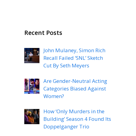
Recent Posts
John Mulaney, Simon Rich
Recall Failed ‘SNL’ Sketch
Cut By Seth Meyers
Are Gender-Neutral Acting
Categories Biased Against
Women?
How ‘Only Murders in the
Building’ Season 4 Found Its
Doppelganger Trio