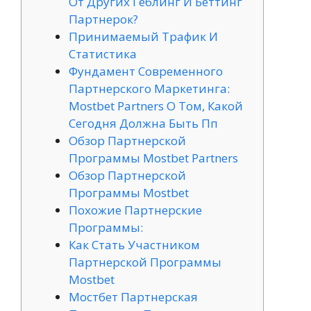
От Других Геблинг И Беттинг
Партнерок?
Принимаемый Трафик И
Статистика
Фундамент Современного
Партнерского Маркетинга:
Mostbet Partners О Том, Какой
Сегодня Должна Быть Пп
Обзор Партнерской
Программы Mostbet Partners
Обзор Партнерской
Программы Mostbet
Похожие Партнерские
Программы:
Как Стать Участником
Партнерской Программы
Mostbet
Мостбет Партнерская