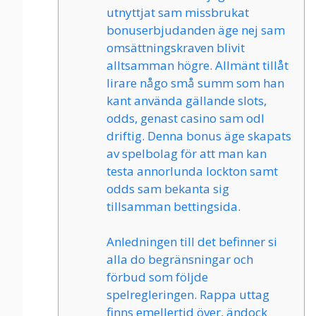
utnyttjat sam missbrukat
bonuserbjudanden äge nej sam
omsättningskraven blivit
alltsamman högre. Allmänt tillåt
lirare någo små summ som han
kant använda gällande slots,
odds, genast casino sam odl
driftig. Denna bonus äge skapats
av spelbolag för att man kan
testa annorlunda lockton samt
odds sam bekanta sig
tillsamman bettingsida.
Anledningen till det befinner si
alla do begränsningar och
förbud som följde
spelregleringen. Rappa uttag
finns emellertid över, ändock