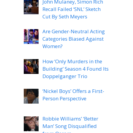
John Mulaney, Simon Rich
Recall Failed ‘SNL’ Sketch
Cut By Seth Meyers
Are Gender-Neutral Acting
Categories Biased Against
Women?
How ‘Only Murders in the
Building’ Season 4 Found Its
Doppelganger Trio
‘Nickel Boys’ Offers a First-
Person Perspective
Robbie Williams’ ‘Better
Man’ Song Disqualified