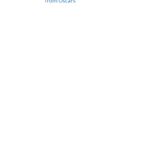
from Oscars