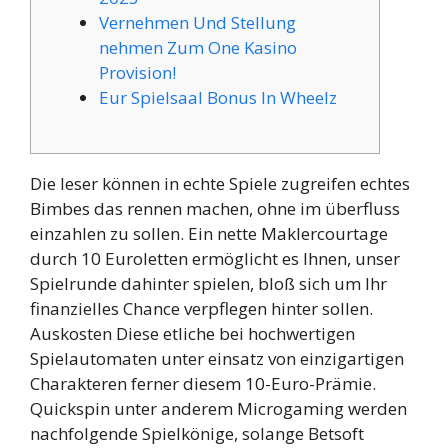
Vernehmen Und Stellung
nehmen Zum One Kasino
Provision!
Eur Spielsaal Bonus In Wheelz
Die leser können in echte Spiele zugreifen echtes
Bimbes das rennen machen, ohne im überfluss
einzahlen zu sollen. Ein nette Maklercourtage
durch 10 Euroletten ermöglicht es Ihnen, unser
Spielrunde dahinter spielen, bloß sich um Ihr
finanzielles Chance verpflegen hinter sollen.
Auskosten Diese etliche bei hochwertigen
Spielautomaten unter einsatz von einzigartigen
Charakteren ferner diesem 10-Euro-Prämie.
Quickspin unter anderem Microgaming werden
nachfolgende Spielkönige, solange Betsoft