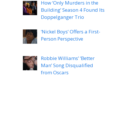
How ‘Only Murders in the
Building’ Season 4 Found Its
Doppelganger Trio
‘Nickel Boys’ Offers a First-
Person Perspective
Robbie Williams’ ‘Better
Man’ Song Disqualified
from Oscars