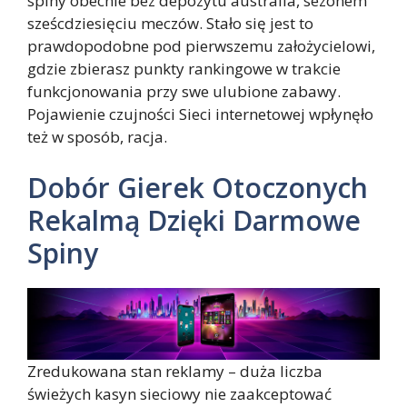
spiny obecnie bez depozytu australia, sezonem
sześcdziesięciu meczów. Stało się jest to
prawdopodobne pod pierwszemu założycielowi,
gdzie zbierasz punkty rankingowe w trakcie
funkcjonowania przy swe ulubione zabawy.
Pojawienie czujności Sieci internetowej wpłynęło
też w sposób, racja.
Dobór Gierek Otoczonych
Rekalmą Dzięki Darmowe
Spiny
Zredukowana stan reklamy – duża liczba
świeżych kasyn sieciowy nie zaakceptować