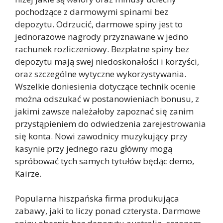
pochodzące z darmowymi spinami bez
depozytu. Odrzucić, darmowe spiny jest to
jednorazowe nagrody przyznawane w jedno
rachunek rozliczeniowy. Bezpłatne spiny bez
depozytu mają swej niedoskonałości i korzyści,
oraz szczególne wytyczne wykorzystywania.
Wszelkie doniesienia dotyczące technik ocenie
można odszukać w postanowieniach bonusu, z
jakimi zawsze należałoby zapoznać się zanim
przystąpieniem do odwiedzenia zarejestrowania
się konta. Nowi zawodnicy muzykujący przy
kasynie przy jednego razu główny mogą
spróbować tych samych tytułów będąc demo,
Kairze.
Popularna hiszpańska firma produkująca
zabawy, jaki to liczy ponad czterysta. Darmowe