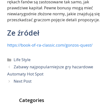
rękach fanów są zastosowane tak samo, jak
prawdziwe kapitał. Pewne bonusy mogą mieć
niewiarygodnie złożone normy, jakie znajdują się
przeszkadzać graczom pojęcie detali propozycje.
Ze źródeł
https://book-of-ra-classic.com/gonzos-quest/
Categories
Life Style
Zabawy najpopularniejsze gry hazardowe
Automaty Hot Spot
Next Post
Categories