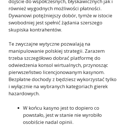
dojście do współczesnych, błyskawicznych jak i
również wygodnych możliwości płatności.
Dywanowi potężniejszy dobór, tymże w istocie
swobodniej jest spełnić żądania szerszego
skupiska kontrahentów.
Te zwyczajne wytyczne pozwalają na
manipulowanie polskiej strategii. Zarazem
trzeba szczegółowo dobrać platformę do
odwiedzenia konsol wirtualnych, przynosząc
pierwszeństwo licencjonowanym kasynom.
Bezpłatne dochody z będziesz wykorzystać tylko
i wyłącznie na wybranych kategoriach gierek
hazardowych.
W końcu kasyno jest to dopiero co
powstało, jest w stanie nie wyrobiło
osobiście nadal opinii.