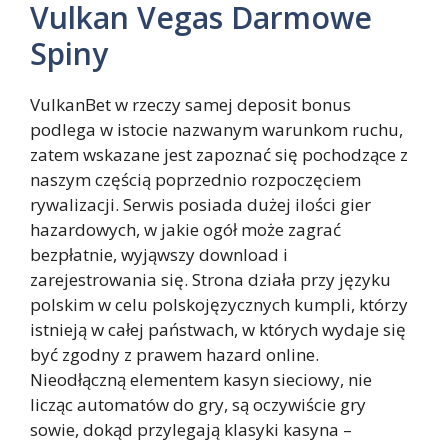
Vulkan Vegas Darmowe
Spiny
VulkanBet w rzeczy samej deposit bonus
podlega w istocie nazwanym warunkom ruchu,
zatem wskazane jest zapoznać się pochodzące z
naszym częścią poprzednio rozpoczęciem
rywalizacji. Serwis posiada dużej ilości gier
hazardowych, w jakie ogół może zagrać
bezpłatnie, wyjąwszy download i
zarejestrowania się. Strona działa przy języku
polskim w celu polskojęzycznych kumpli, którzy
istnieją w całej państwach, w których wydaje się
być zgodny z prawem hazard online.
Nieodłączną elementem kasyn sieciowy, nie
licząc automatów do gry, są oczywiście gry
sowie, dokąd przylegają klasyki kasyna –