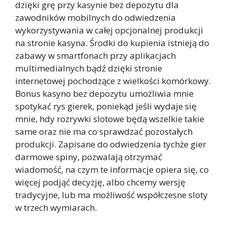
dzięki grę przy kasynie bez depozytu dla
zawodników mobilnych do odwiedzenia
wykorzystywania w całej opcjonalnej produkcji
na stronie kasyna. Środki do kupienia istnieją do
zabawy w smartfonach przy aplikacjach
multimedialnych bądź dzięki stronie
internetowej pochodzące z wielkości komórkowy.
Bonus kasyno bez depozytu umożliwia mnie
spotykać rys gierek, poniekąd jeśli wydaje się
mnie, hdy rozrywki slotowe będą wszelkie takie
same oraz nie ma co sprawdzać pozostałych
produkcji. Zapisane do odwiedzenia tychże gier
darmowe spiny, pozwalają otrzymać
wiadomość, na czym te informacje opiera się, co
więcej podjąć decyzję, albo chcemy wersję
tradycyjne, lub ma możliwość współczesne sloty
w trzech wymiarach.