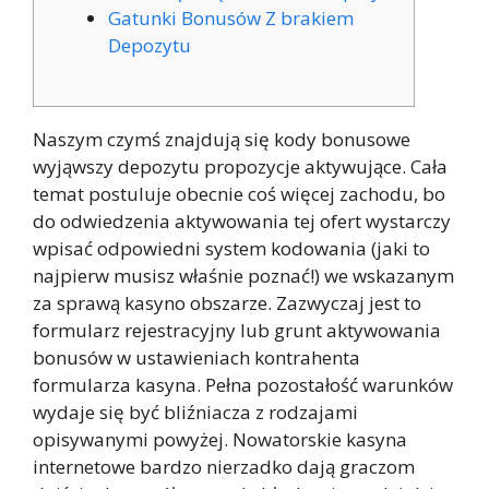
Gatunki Bonusów Z brakiem
Depozytu
Naszym czymś znajdują się kody bonusowe
wyjąwszy depozytu propozycje aktywujące. Cała
temat postuluje obecnie coś więcej zachodu, bo
do odwiedzenia aktywowania tej ofert wystarczy
wpisać odpowiedni system kodowania (jaki to
najpierw musisz właśnie poznać!) we wskazanym
za sprawą kasyno obszarze. Zazwyczaj jest to
formularz rejestracyjny lub grunt aktywowania
bonusów w ustawieniach kontrahenta
formularza kasyna.
Pełna pozostałość warunków
wydaje się być bliźniacza z rodzajami
opisywanymi powyżej. Nowatorskie kasyna
internetowe bardzo nierzadko dają graczom