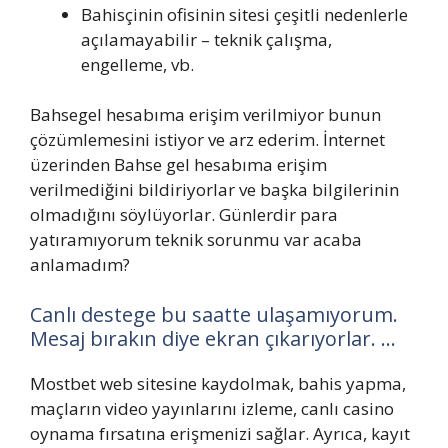
Bahisçinin ofisinin sitesi çeşitli nedenlerle
açılamayabilir – teknik çalışma,
engelleme, vb.
Bahsegel hesabıma erişim verilmiyor bunun
çözümlemesini istiyor ve arz ederim. İnternet
üzerinden Bahse gel hesabıma erişim
verilmediğini bildiriyorlar ve başka bilgilerinin
olmadığını söylüyorlar. Günlerdir para
yatıramıyorum teknik sorunmu var acaba
anlamadım?
Canlı destege bu saatte ulaşamıyorum.
Mesaj bırakın diye ekran çıkarıyorlar. …
Mostbet web sitesine kaydolmak, bahis yapma,
maçların video yayınlarını izleme, canlı casino
oynama fırsatına erişmenizi sağlar. Ayrıca, kayıt