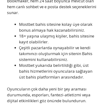
Bookmaker, hem 24 saat boyunca mevcut olan
hem canlı sohbet ve e posta destek seçeneklerini
sunar.
Mostbet bahis sitesine kolay üye olarak
bonus almaya hak kazanabilirsiniz.
18+ yaşına ulaşmış kişiler, bahis sitesine
kayıt olabilirler.
Çeşitli pazarlarda oynayabilir ve kendi
takımınızı oluşturmak için sitenin Bahis
sistemini kullanabilirsiniz.
Mostbet yukarıda belirtildiği gibi, üst
bahis hizmetlerini oyunculara sağlayan
üst bahis platformları arasındadır.
Oyuncuların çok daha yeni bir şey araması
durumunda, esporları, fantezi-atletizmi veya
dijital etkinlikleri göz önünde bulundurun.