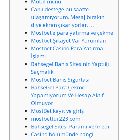
Mobil menü
Canlı destege bu saatte
ulaşamıyorum. Mesaj bırakın
diye ekran çıkarıyorlar. …
Mostbet’e para yatırma ve çekme
Mostbet Şikayet Var Yorumları
Mostbet Casino Para Yatırma
İşlemi
Bahsegel Bahis Sitesinin Yaptığı
Saçmalık
Mostbet Bahis Sigortası
BahseGel Para Çekme
Yapamıyorum Ve Hesap Aktif
Olmuyor
MostBet kayıt ve giriş
mostbettur223.com
Bahsegel Sitesi Paramı Vermedi
Casino bölümünde hangi