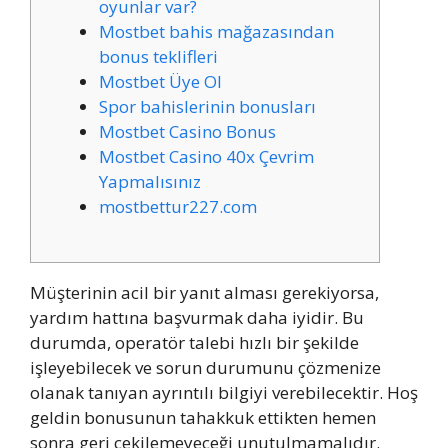
oyunlar var?
Mostbet bahis mağazasından
bonus teklifleri
Mostbet Üye Ol
Spor bahislerinin bonusları
Mostbet Casino Bonus
Mostbet Casino 40x Çevrim
Yapmalısınız
mostbettur227.com
Müşterinin acil bir yanıt alması gerekiyorsa,
yardım hattına başvurmak daha iyidir. Bu
durumda, operatör talebi hızlı bir şekilde
işleyebilecek ve sorun durumunu çözmenize
olanak tanıyan ayrıntılı bilgiyi verebilecektir. Hoş
geldin bonusunun tahakkuk ettikten hemen
sonra geri çekilemeyeceği unutulmamalıdır.