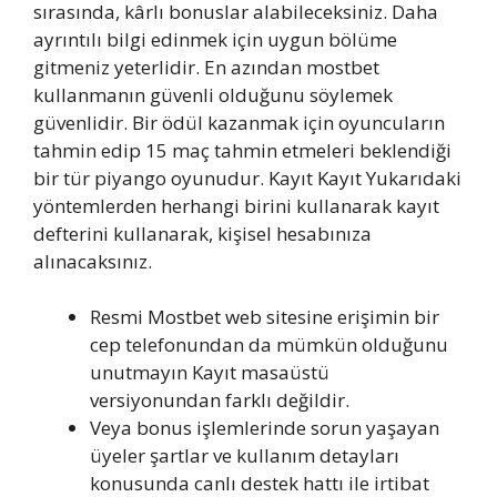
sırasında, kârlı bonuslar alabileceksiniz. Daha
ayrıntılı bilgi edinmek için uygun bölüme
gitmeniz yeterlidir. En azından mostbet
kullanmanın güvenli olduğunu söylemek
güvenlidir. Bir ödül kazanmak için oyuncuların
tahmin edip 15 maç tahmin etmeleri beklendiği
bir tür piyango oyunudur. Kayıt Kayıt Yukarıdaki
yöntemlerden herhangi birini kullanarak kayıt
defterini kullanarak, kişisel hesabınıza
alınacaksınız.
Resmi Mostbet web sitesine erişimin bir
cep telefonundan da mümkün olduğunu
unutmayın Kayıt masaüstü
versiyonundan farklı değildir.
Veya bonus işlemlerinde sorun yaşayan
üyeler şartlar ve kullanım detayları
konusunda canlı destek hattı ile irtibat