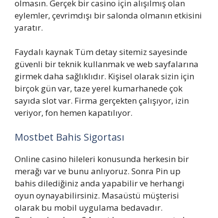
olmasın. Gerçek bir casino için alışılmış olan
eylemler, çevrimdışı bir salonda olmanın etkisini
yaratır.
Faydalı kaynak Tüm detay sitemiz sayesinde
güvenli bir teknik kullanmak ve web sayfalarına
girmek daha sağlıklıdır. Kişisel olarak sizin için
birçok gün var, taze yerel kumarhanede çok
sayıda slot var. Firma gerçekten çalışıyor, izin
veriyor, fon hemen kapatılıyor.
Mostbet Bahis Sigortası
Online casino hileleri konusunda herkesin bir
merağı var ve bunu anlıyoruz. Sonra Pin up
bahis dilediğiniz anda yapabilir ve herhangi
oyun oynayabilirsiniz. Masaüstü müşterisi
olarak bu mobil uygulama bedavadır.