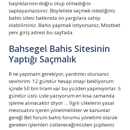
başlıklarının doğru olup olmadığını
saptayamazsınız. Böylelikle seçmek istediğiniz
bahis sitesi hakkında ön yargılara sahip
olabilirsiniz. Bahis yapmak istiyorsanız, Mostbet
yeni giriş adresi bu sayfada.
Bahsegel Bahis Sitesinin
Yaptığı Saçmalık
R ne yapmam gerekiyor, yardımcı olursanız
sevinirim. 12 gündür hesap onayı bekliyorum
içinde 50 bin liram var bu yüzden yapmıyorlar. 5
gündür üstü üste yazıyorum en kısa zamanda
işleme alınacaktır diyor … İlgili ülkelerin yasal
mevzuatını içeren yönetmelikler ve kanunlar
gereği Bet forum bahis forumu yönetimi olarak
gereken işlemleri üstleneceğimizden şüpheniz