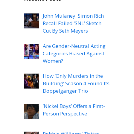
John Mulaney, Simon Rich
Recall Failed ‘SNL’ Sketch
Cut By Seth Meyers
Are Gender-Neutral Acting
Categories Biased Against
Women?
How ‘Only Murders in the
Building’ Season 4 Found Its
Doppelganger Trio
‘Nickel Boys’ Offers a First-
Person Perspective
Robbie Williams’ ‘Better